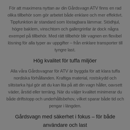
För att maximera nyttan av din Gårdsvagn ATV finns en rad
olika tillbehör som gör arbetet både enklare och mer effektivt.
Tippfunktion är standard som löstagbara lämmar. Stödhjul,
högre baklem, vinschtorn och gallergrinfar är dock några
exempel på tillbehör. Med rätt tillbehör blir vagnen en flexibel
lösning för alla typer av uppgifter – från enklare transporter till
tyngre last.
Hög kvalitet för tuffa miljöer
Alla våra Gårdsvagnar för ATV är byggda för att klara tuffa
nordiska förhållanden. Kraftiga material, rostskydd och
slitstarka hjul gör att du kan lita på att din vagn håller, oavsett
väder, årstid eller terräng. När du väljer kvalitet minimerar du
både driftstopp och underhållsbehov, vilket sparar både tid och
pengar i längden.
Gårdsvagn med säkerhet i fokus – för både
användare och last