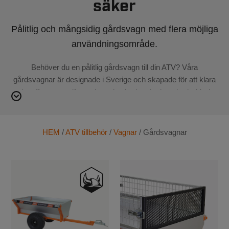
säker
Pålitlig och mångsidig gårdsvagn med flera möjliga
användningsområde.
Behöver du en pålitlig gårdsvagn till din ATV? Våra
gårdsvagnar är designade i Sverige och skapade för att klara
de tuffaste uppgifterna inom lantbruk och skogsbruk. Med
robust konstruktion och praktiska funktioner är de perfekta för
att transportera hö, ved, jord eller andra material. Vi erbjuder
snabb leverans från vårt lager i Sverige och
HEM
/
ATV tillbehör
/
Vagnar
/ Gårdsvagnar
konkurrenskraftiga priser som gör det enkelt att utrusta din
ATV med rätt vagn. Välj en gårdsvagn som gör jobbet enklare
och effektivare – utforska vårt sortiment och beställ idag!