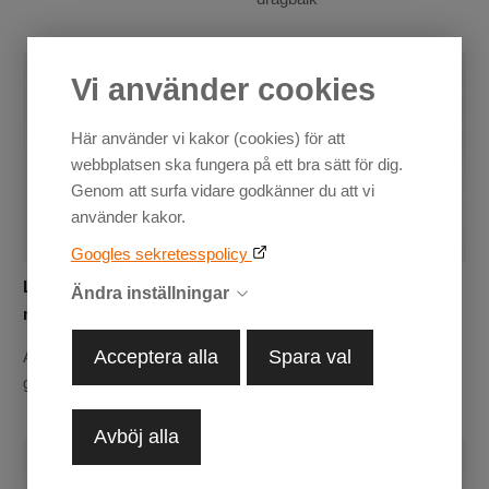
Vi använder cookies
Här använder vi kakor (cookies) för att
webbplatsen ska fungera på ett bra sätt för dig.
Genom att surfa vidare godkänner du att vi
använder kakor.
Googles sekretesspolicy
Lastnät 80x120 cm med
Lång baklem till APG
Ändra inställningar
metallkrokar
Gårdsvagn
Acceptera alla
Spara val
Anpassat efter APG
Med en längd på 1 meter blir
gårdsvagn
den en smidig ramp för att
vincha upp material på flaket
Avböj alla