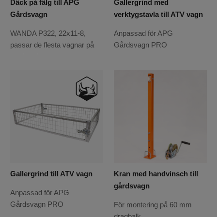
Däck på fälg till APG
Gallergrind med
Gårdsvagn
verktygstavla till ATV vagn
WANDA P322, 22x11-8,
Anpassad för APG
passar de flesta vagnar på
Gårdsvagn PRO
marknaden
Gallergrind till ATV vagn
Kran med handvinsch till
gårdsvagn
Anpassad för APG
Gårdsvagn PRO
För montering på 60 mm
dragbalk