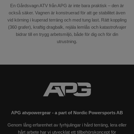
En Gårdsvagn ATV från APG är inte bara praktisk – den är
också säker. Vagnen är konstruerad för att ge stabilitet även
vid körning i kuperad terräng och med tung last. Rätt koppling
(360 grafer), kraftig dragbalk, rejäla lemlås och katastrofvajer
bidrar till en trygg arbetsmiljö, både för dig och för din
utrustning.
APG atvpowergear - a part of Nordic Powersports AB
Genom lång erfarenhet av fyrhjulingar i hård terräng, lera eller
hårt arbete har vi utvecklat ett tillbehörskoncept för