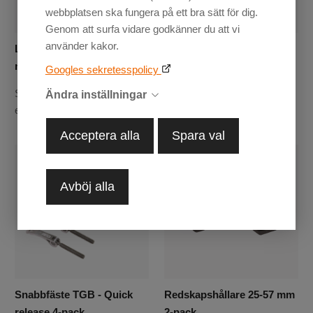
webbplatsen ska fungera på ett bra sätt för dig.
Genom att surfa vidare godkänner du att vi
använder kakor.
Lastnät 30x30 cm med
Snabbfäste CFMOTO -
metallkrokar
Quick release 4-pack
Googles sekretesspolicy
Spänn fast bensindunk, hjälm
Passar CFMOTO original
Ändra inställningar
eller annan utrustning
kompositrack
Acceptera alla
Spara val
Avböj alla
Snabbfäste TGB - Quick
Redskapshållare 25-57 mm
release 4-pack
2-pack