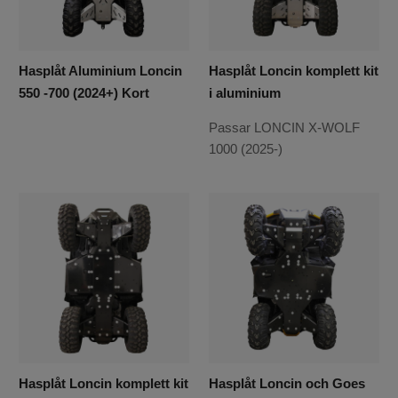
förhållanden året runt.
Oavsett om du kör i stenig skogsterräng eller på ojämna
gårdsplaner är en hasplåt en klok investering som förlänger
Hasplåt Aluminium Loncin
Hasplåt Loncin komplett kit
livslängden på din ATV och ger tryggare användning i det
550 -700 (2024+) Kort
i aluminium
dagliga arbetet.
Passar LONCIN X-WOLF
1000 (2025-)
Hasplåt Loncin komplett kit
Hasplåt Loncin och Goes