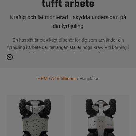
tufft arbete
Kraftig och lättmonterad - skydda undersidan på
din fyrhjuling
En hasplåt är ett viktigt tillbehör för dig som använder din
fyrhjuling i arbete där terrängen ställer höga krav. Vid körning i
skog, på åkrar, betesmarker eller byggområden utsätts
undersidan av ATV:n för stenar, rötter, stubbar och slag som
kan orsaka kostsamma skador. Med rätt hasplåt minskar du
risken för driftstopp och onödigt slitage på motor, ram och
HEM
/
ATV tillbehör
/ Hasplåtar
andra känsliga komponenter.
Hasplåtar är konstruerade för att ge ett heltäckande skydd
utan att påverka framkomlighet eller servicevänlighet. Många
modeller har öppningar för dränering av lera och vatten samt
hål för oljebyte, vilket gör vardagen enklare när fyrhjulingen
används regelbundet. För lantbrukare och skogsbrukare
innebär detta ett mer pålitligt arbetsredskap som klarar tuffa