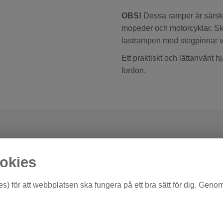
OBS!
Dessa ramper är särski
mopeder och motorcyklar. S
lastrampen med stegpinnar vil
Ett praktiskt och lättanvänt 
fordon.
okies
s) för att webbplatsen ska fungera på ett bra sätt för dig. Geno