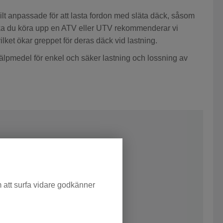
lt anpassade för att lasta fordon med släta däck, såsom
ka du köra upp en ATV eller UTV rekommenderar vi
ket ökar greppet för deras däck vid lastning.
hjälpmedel för enkel och säker lastning och lossning av
m att surfa vidare godkänner