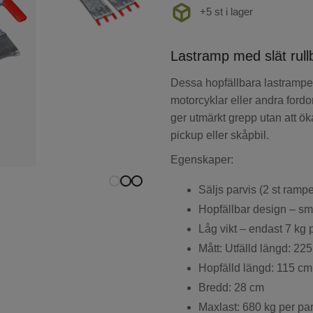
+5 st i lager
Lastramp med slät rullb
Dessa hopfällbara lastramper
motorcyklar eller andra ford
ger utmärkt grepp utan att öka
pickup eller skåpbil.
Egenskaper:
Säljs parvis (2 st rampe
Hopfällbar design – smi
Låg vikt – endast 7 kg 
Mått: Utfälld längd: 22
Hopfälld längd: 115 cm
Bredd: 28 cm
Maxlast: 680 kg per pa