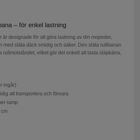
ana – för enkel lastning
 är designade för att göra lastning av din mopeder,
on med släta däck smidig och säker. Den släta rullbanan
 rullmotståndet, vilket gör det enkelt att lasta släpkärra,
r ingår)
dig att transportera och förvara
per ramp
5 cm
r