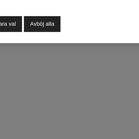
ara val
Avböj alla