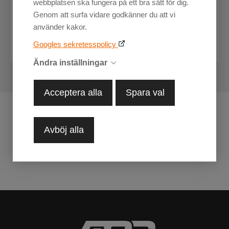
webbplatsen ska fungera på ett bra sätt för dig.
Genom att surfa vidare godkänner du att vi
använder kakor.
Specifikation
Googles sekretesspolicy
Art. nr
NPS-SHTSD-CF2024
Ändra inställningar
EAN
20297
Acceptera alla
Spara val
Avböj alla