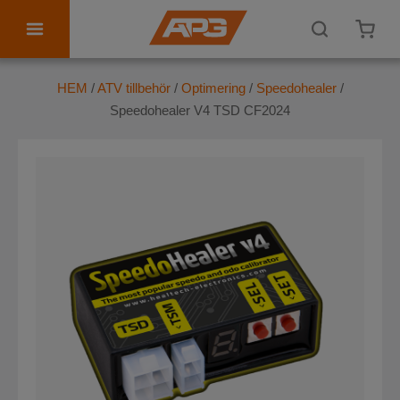
ATV tillbehör
HEM
/
ATV tillbehör
/
Optimering
/
Speedohealer
/
Speedohealer V4 TSD CF2024
Personlig utrustning
Kontakta oss