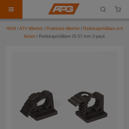
ATV tillbehör
HEM
/
ATV tillbehör
/
Praktiska tillbehör
/
Redskapshållare och
fästen
/ Redskapshållare 25-57 mm 2-pack
Personlig utrustning
Kontakta oss