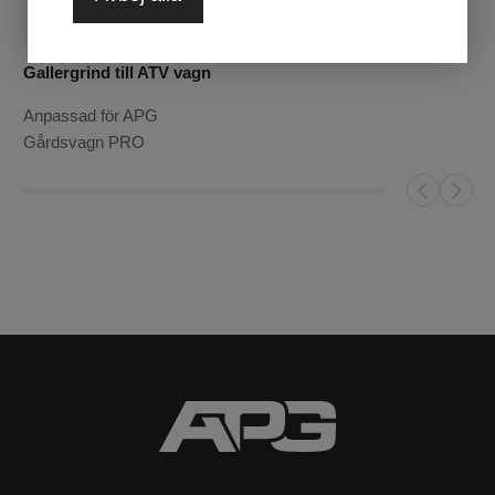
perfekt ihop med APG-hålsystemet Köp nu och
gör din arbetsdag enklare och mer organiserad än
någonsin tidigare!
Gallergrind till ATV vagn
Anpassad för APG
Gårdsvagn PRO