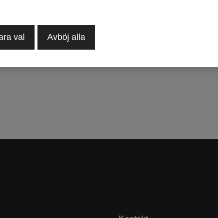
ara val
Avböj alla