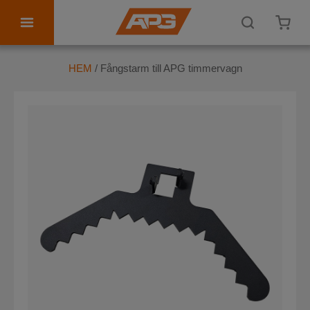
ATV tillbehör
HEM
/ Fångstarm till APG timmervagn
Personlig utrustning
Kontakta oss