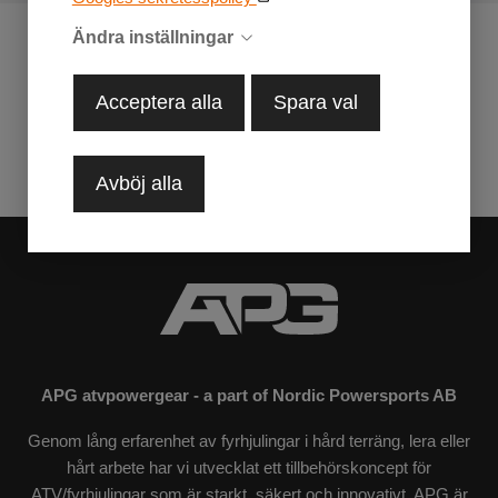
Ändra inställningar
Acceptera alla
Spara val
Avböj alla
APG atvpowergear - a part of Nordic Powersports AB
Genom lång erfarenhet av fyrhjulingar i hård terräng, lera eller
hårt arbete har vi utvecklat ett tillbehörskoncept för
ATV/fyrhjulingar som är starkt, säkert och innovativt. APG är