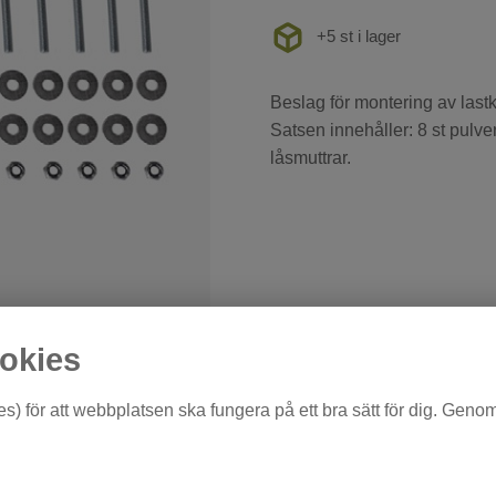
+5 st i lager
Beslag för montering av lastk
Satsen innehåller: 8 st pulv
låsmuttrar.
okies
s) för att webbplatsen ska fungera på ett bra sätt för dig. Geno