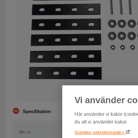
Vi använder co
Specifikation
Här använder vi kakor (cookie
du att vi använder kakor.
Art. nr
11-001-4
Googles sekretesspolicy