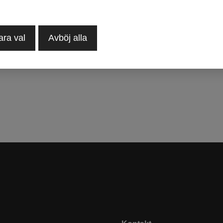
ara val
Avböj alla