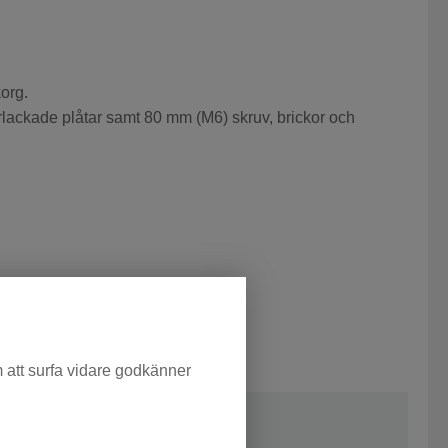
org.
erlackade plåtar samt 80 mm (M6) skruv, brickor och
m att surfa vidare godkänner